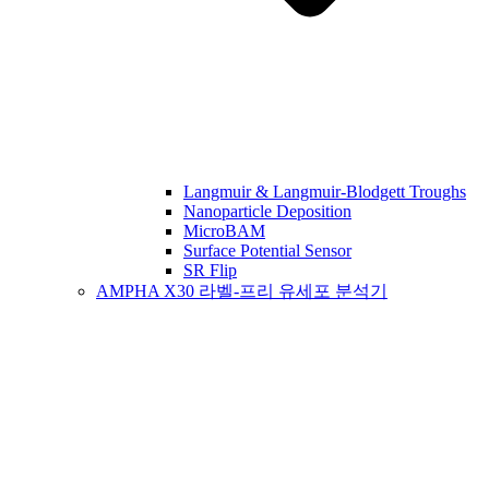
Langmuir & Langmuir-Blodgett Troughs
Nanoparticle Deposition
MicroBAM
Surface Potential Sensor
SR Flip
AMPHA X30 라벨-프리 유세포 분석기