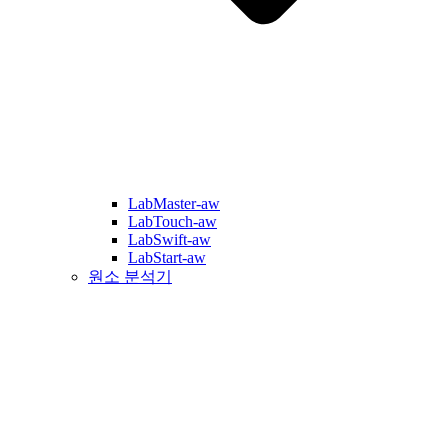
LabMaster-aw
LabTouch-aw
LabSwift-aw
LabStart-aw
원소 분석기