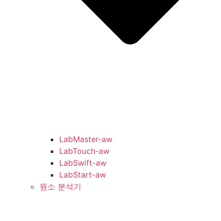
LabMaster-aw
LabTouch-aw
LabSwift-aw
LabStart-aw
원소 분석기