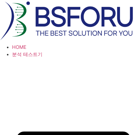
콘
텐
츠
로
건
너
HOME
뛰
분석 테스트기
기