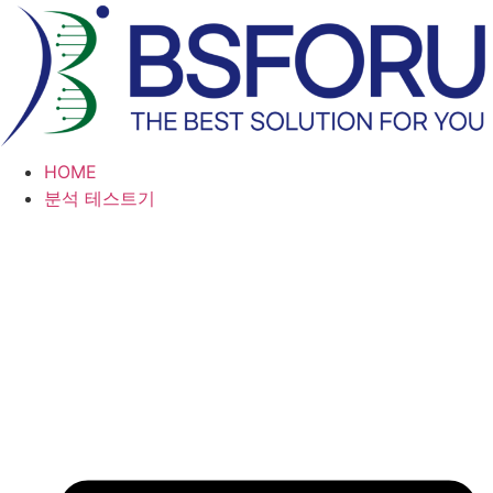
콘
텐
츠
로
건
너
HOME
뛰
분석 테스트기
기