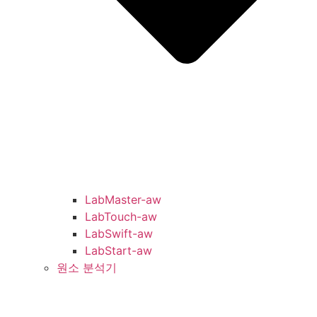
LabMaster-aw
LabTouch-aw
LabSwift-aw
LabStart-aw
원소 분석기