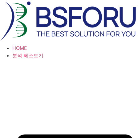
콘
텐
츠
로
건
너
HOME
뛰
분석 테스트기
기