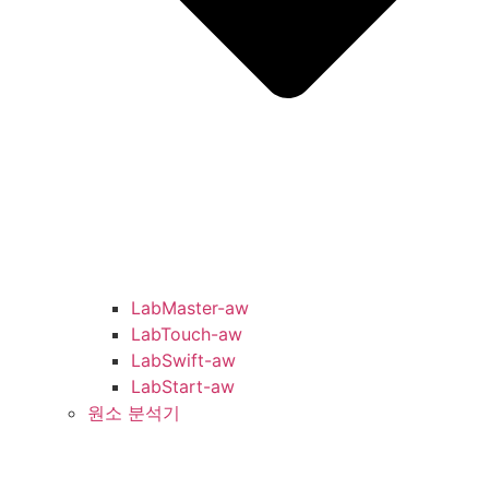
LabMaster-aw
LabTouch-aw
LabSwift-aw
LabStart-aw
원소 분석기