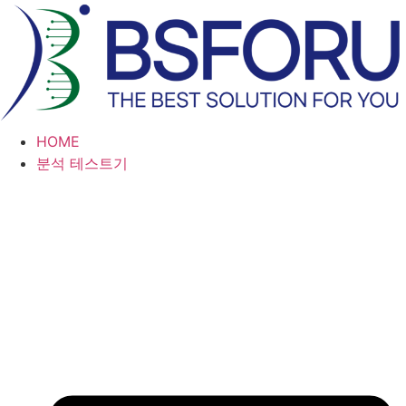
콘
텐
츠
로
건
너
HOME
뛰
분석 테스트기
기