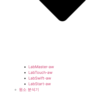
LabMaster-aw
LabTouch-aw
LabSwift-aw
LabStart-aw
원소 분석기