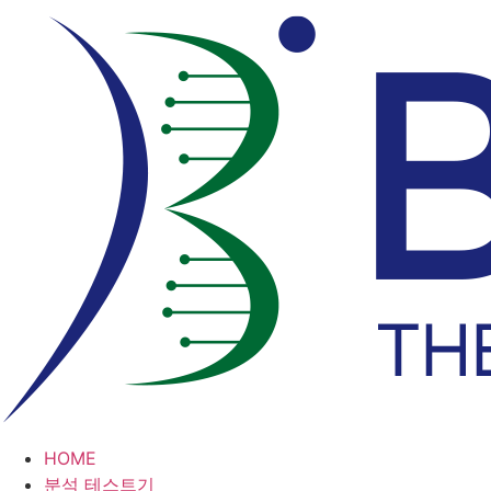
콘
텐
츠
로
건
너
뛰
기
HOME
분석 테스트기