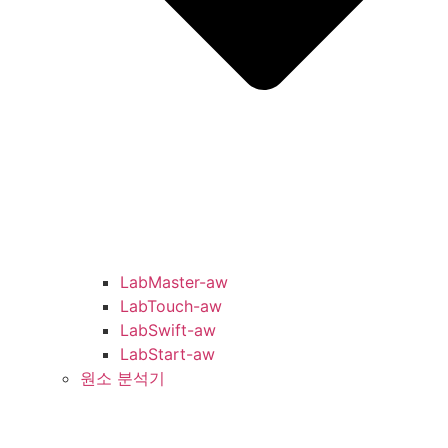
LabMaster-aw
LabTouch-aw
LabSwift-aw
LabStart-aw
원소 분석기