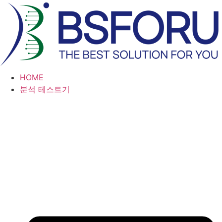
콘
텐
츠
로
건
너
HOME
뛰
분석 테스트기
기