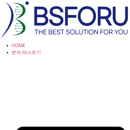
콘
텐
츠
로
건
너
HOME
뛰
분석 테스트기
기