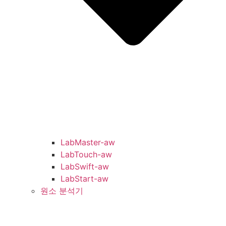
LabMaster-aw
LabTouch-aw
LabSwift-aw
LabStart-aw
원소 분석기