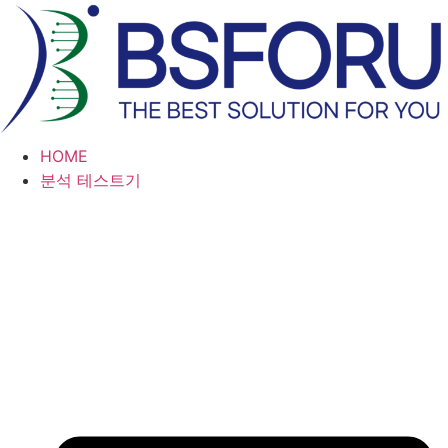
콘
텐
츠
로
건
너
HOME
뛰
분석 테스트기
기