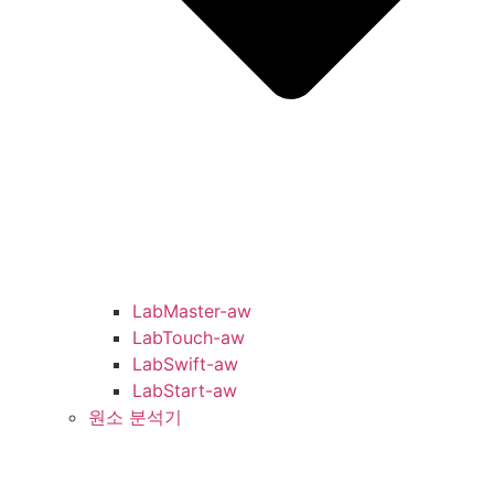
LabMaster-aw
LabTouch-aw
LabSwift-aw
LabStart-aw
원소 분석기