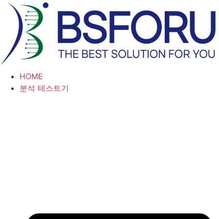
콘
텐
츠
로
건
너
HOME
뛰
분석 테스트기
기