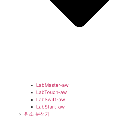
LabMaster-aw
LabTouch-aw
LabSwift-aw
LabStart-aw
원소 분석기