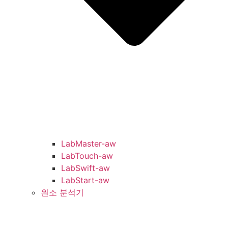
LabMaster-aw
LabTouch-aw
LabSwift-aw
LabStart-aw
원소 분석기