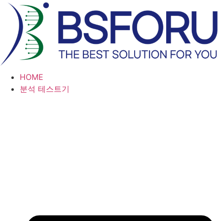
콘
텐
츠
로
건
너
HOME
뛰
분석 테스트기
기